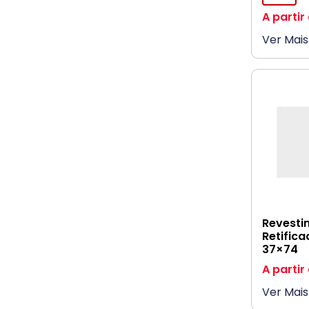
A partir
Ver Mais
Revesti
Retific
37×74
A partir
Ver Mais