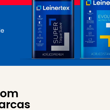
de
com
arcas