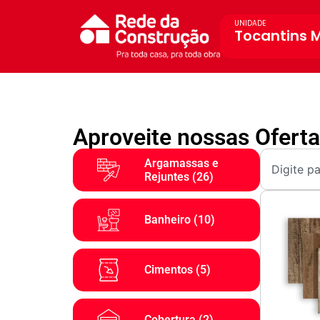
UNIDADE
Tocantins 
Aproveite nossas Ofert
Argamassas e
Rejuntes
(26)
Banheiro
(10)
Cimentos
(5)
Cobertura
(2)