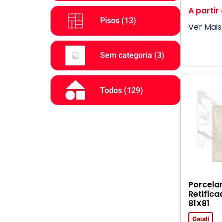
A partir
Pisos
(13)
Ver Mais
Sem categoria
(3)
Todos
(129)
Porcela
Retific
81X81
Gaudi