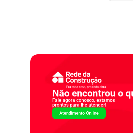
Não encontrou o q
Fale agora conosco, estamos
prontos para lhe atender!
Atendimento Online