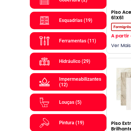
Piso Ace
61X61
Esquadrias
(19)
Formigrê
A partir
Ferramentas
(11)
Ver Mais
Hidráulico
(29)
Impermeabilizantes
(12)
Louças
(5)
Piso Ext
Pintura
(19)
Brilhan