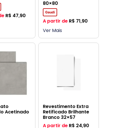
80×80
Gaudi
de
R$
47,90
A partir de
R$
71,90
Ver Mais
nato
Revestimento Extra
do Acetinado
Retificado Brilhante
Branco 32×57
A partir de
R$
24,90