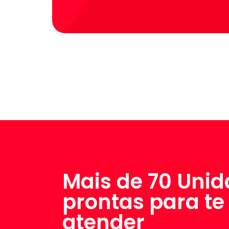
Mais de 70 Uni
prontas para te
atender