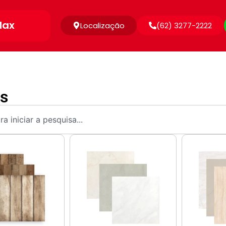
Max
Localização
(62) 3277-2222
as