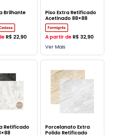
a Brilhante
Piso Extra Retificado
Acetinado 88×88
/Cedasa
Formigrês
de
R$
22,90
A partir de
R$
32,90
Ver Mais
ra Retificado
Porcelanato Extra
8×88
Polido Retificado