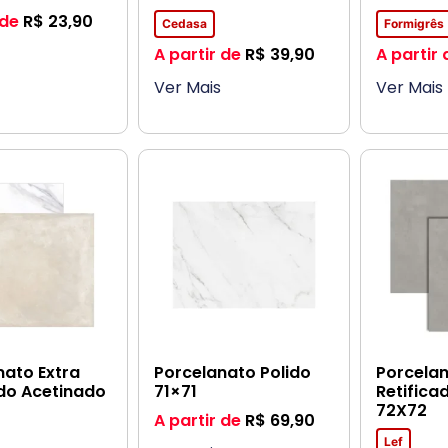
 de
R$
23,90
Cedasa
Formigrês
A partir de
R$
39,90
A partir 
Ver Mais
Ver Mais
nato Extra
Porcelanato Polido
Porcela
ado Acetinado
71×71
Retifica
72X72
A partir de
R$
69,90
Lef