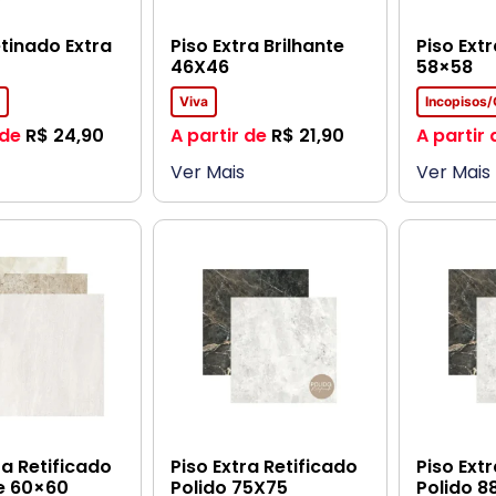
tinado Extra
Piso Extra Brilhante
Piso Extr
46X46
58×58
s
Viva
Incopisos
 de
R$
24,90
A partir de
R$
21,90
A partir 
Ver Mais
Ver Mais
ra Retificado
Piso Extra Retificado
Piso Ext
te 60×60
Polido 75X75
Polido 8